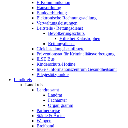
E-Kommunikation
Hausordnung
Bankverbindung
Elektronische Rechnungsstellung
Verwaltungsleistungen
Leitstelle / Rettungsdienst
Bevölkerungsschutz
Hilfe bei Katastrophen
Rettungsdienst
Gleichstellungsbeauftragte
Präventionsrat für Kriminalitätsvorbeugung
ILSE Bus
Kinderschutz-Hotline
InGe / Informationszentrum Gesundheitsamt
Pflegestützpunkte
Landkreis
Landkreis
Landratsamt
Landrat
Fachämter
Organigramm
Partnerkreise
Städte & Ämter
Wappen
Breitband