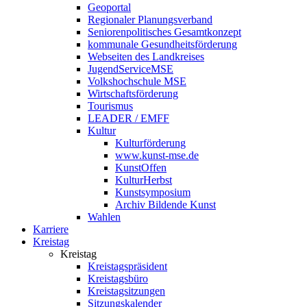
Geoportal
Regionaler Planungsverband
Seniorenpolitisches Gesamtkonzept
kommunale Gesundheitsförderung
Webseiten des Landkreises
JugendServiceMSE
Volkshochschule MSE
Wirtschaftsförderung
Tourismus
LEADER / EMFF
Kultur
Kulturförderung
www.kunst-mse.de
KunstOffen
KulturHerbst
Kunstsymposium
Archiv Bildende Kunst
Wahlen
Karriere
Kreistag
Kreistag
Kreistagspräsident
Kreistagsbüro
Kreistagsitzungen
Sitzungskalender