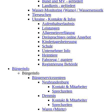
Bund und MV - gefördert
Landkreis - gefördert
Wasser-Monitoring (Wamo) / Wassersensorik
Tierseuchen
Ukraine - Kontakte & Infos
Aufenthaltserlaubnis
Leistungen
Allgemeinverfügung
Dreisprachiges online Angebot
Kindertagesbetreuung
Schule
Unternehmer Info
Heimtiere
Fahrzeug / -papiere
Registrierung Behörde
Bürgerinfo
Bürgerinfo
Bürgerservicezentren
Neubrandenburg
Kontakt & Mitarbeiter
Sprechzeiten
Demmin
Kontakt & Mitarbeiter
Sprechzeiten
Waren (Müritz)