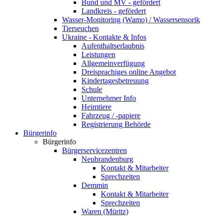
Bund und MV - gefördert
Landkreis - gefördert
Wasser-Monitoring (Wamo) / Wassersensorik
Tierseuchen
Ukraine - Kontakte & Infos
Aufenthaltserlaubnis
Leistungen
Allgemeinverfügung
Dreisprachiges online Angebot
Kindertagesbetreuung
Schule
Unternehmer Info
Heimtiere
Fahrzeug / -papiere
Registrierung Behörde
Bürgerinfo
Bürgerinfo
Bürgerservicezentren
Neubrandenburg
Kontakt & Mitarbeiter
Sprechzeiten
Demmin
Kontakt & Mitarbeiter
Sprechzeiten
Waren (Müritz)