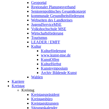
Geoportal
Regionaler Planungsverband
Seniorenpolitisches Gesamtkonzept
kommunale Gesundheitsförderung
Webseiten des Landkreises
JugendServiceMSE
Volkshochschule MSE
Wirtschaftsförderung
Tourismus
LEADER / EMFF
Kultur
Kulturförderung
www.kunst-mse.de
KunstOffen
KulturHerbst
Kunstsymposium
Archiv Bildende Kunst
Wahlen
Karriere
Kreistag
Kreistag
Kreistagspräsident
Kreistagsbüro
Kreistagsitzungen
Sitzungskalender