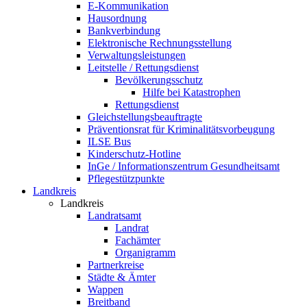
E-Kommunikation
Hausordnung
Bankverbindung
Elektronische Rechnungsstellung
Verwaltungsleistungen
Leitstelle / Rettungsdienst
Bevölkerungsschutz
Hilfe bei Katastrophen
Rettungsdienst
Gleichstellungsbeauftragte
Präventionsrat für Kriminalitätsvorbeugung
ILSE Bus
Kinderschutz-Hotline
InGe / Informationszentrum Gesundheitsamt
Pflegestützpunkte
Landkreis
Landkreis
Landratsamt
Landrat
Fachämter
Organigramm
Partnerkreise
Städte & Ämter
Wappen
Breitband