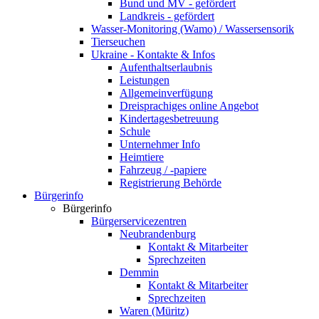
Bund und MV - gefördert
Landkreis - gefördert
Wasser-Monitoring (Wamo) / Wassersensorik
Tierseuchen
Ukraine - Kontakte & Infos
Aufenthaltserlaubnis
Leistungen
Allgemeinverfügung
Dreisprachiges online Angebot
Kindertagesbetreuung
Schule
Unternehmer Info
Heimtiere
Fahrzeug / -papiere
Registrierung Behörde
Bürgerinfo
Bürgerinfo
Bürgerservicezentren
Neubrandenburg
Kontakt & Mitarbeiter
Sprechzeiten
Demmin
Kontakt & Mitarbeiter
Sprechzeiten
Waren (Müritz)