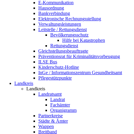
E-Kommunikation
Hausordnung
Bankverbindung
Elektronische Rechnungsstellung
Verwaltungsleistungen
Leitstelle / Rettungsdienst
Bevölkerungsschutz
Hilfe bei Katastrophen
Rettungsdienst
Gleichstellungsbeauftragte
Präventionsrat für Kriminalitätsvorbeugung
ILSE Bus
Kinderschutz-Hotline
InGe / Informationszentrum Gesundheitsamt
Pflegestützpunkte
Landkreis
Landkreis
Landratsamt
Landrat
Fachämter
Organigramm
Partnerkreise
Städte & Ämter
Wappen
Breitband