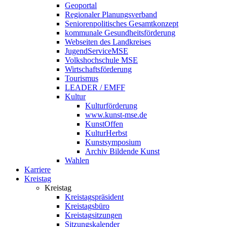
Geoportal
Regionaler Planungsverband
Seniorenpolitisches Gesamtkonzept
kommunale Gesundheitsförderung
Webseiten des Landkreises
JugendServiceMSE
Volkshochschule MSE
Wirtschaftsförderung
Tourismus
LEADER / EMFF
Kultur
Kulturförderung
www.kunst-mse.de
KunstOffen
KulturHerbst
Kunstsymposium
Archiv Bildende Kunst
Wahlen
Karriere
Kreistag
Kreistag
Kreistagspräsident
Kreistagsbüro
Kreistagsitzungen
Sitzungskalender