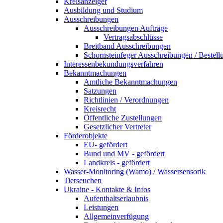
Kreisanzeiger
Ausbildung und Studium
Ausschreibungen
Ausschreibungen Aufträge
Vertragsabschlüsse
Breitband Ausschreibungen
Schornsteinfeger Ausschreibungen / Bestell
Interessenbekundungsverfahren
Bekanntmachungen
Amtliche Bekanntmachungen
Satzungen
Richtlinien / Verordnungen
Kreisrecht
Öffentliche Zustellungen
Gesetzlicher Vertreter
Förderobjekte
EU- gefördert
Bund und MV - gefördert
Landkreis - gefördert
Wasser-Monitoring (Wamo) / Wassersensorik
Tierseuchen
Ukraine - Kontakte & Infos
Aufenthaltserlaubnis
Leistungen
Allgemeinverfügung