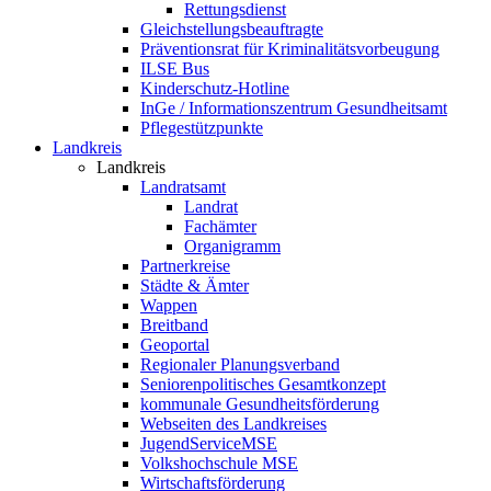
Rettungsdienst
Gleichstellungsbeauftragte
Präventionsrat für Kriminalitätsvorbeugung
ILSE Bus
Kinderschutz-Hotline
InGe / Informationszentrum Gesundheitsamt
Pflegestützpunkte
Landkreis
Landkreis
Landratsamt
Landrat
Fachämter
Organigramm
Partnerkreise
Städte & Ämter
Wappen
Breitband
Geoportal
Regionaler Planungsverband
Seniorenpolitisches Gesamtkonzept
kommunale Gesundheitsförderung
Webseiten des Landkreises
JugendServiceMSE
Volkshochschule MSE
Wirtschaftsförderung