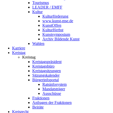
Tourismus
LEADER / EMFF
Kultur
Kulturförderung
www.kunst-mse.de
KunstOffen
KulturHerbst
Kunstsymposium
Archiv Bildende Kunst
Wahlen
Karriere
Kreistag
Kreistag
Kreistagspräsident
Kreistagsbüro
Kreistagsitzungen
Sitzungskalender
Bürgerinfoportal
Ratsinfosystem
Mandatsträger
Ausschüsse
Fraktionen
Anfragen der Fraktionen
Beiräte
Kreisrecht