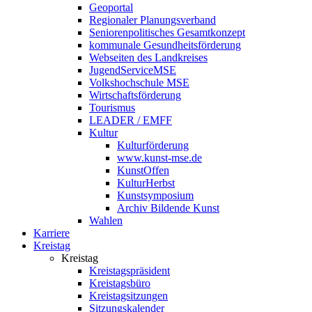
Geoportal
Regionaler Planungsverband
Seniorenpolitisches Gesamtkonzept
kommunale Gesundheitsförderung
Webseiten des Landkreises
JugendServiceMSE
Volkshochschule MSE
Wirtschaftsförderung
Tourismus
LEADER / EMFF
Kultur
Kulturförderung
www.kunst-mse.de
KunstOffen
KulturHerbst
Kunstsymposium
Archiv Bildende Kunst
Wahlen
Karriere
Kreistag
Kreistag
Kreistagspräsident
Kreistagsbüro
Kreistagsitzungen
Sitzungskalender