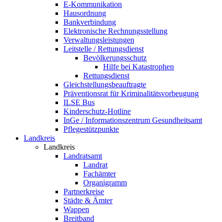
E-Kommunikation
Hausordnung
Bankverbindung
Elektronische Rechnungsstellung
Verwaltungsleistungen
Leitstelle / Rettungsdienst
Bevölkerungsschutz
Hilfe bei Katastrophen
Rettungsdienst
Gleichstellungsbeauftragte
Präventionsrat für Kriminalitätsvorbeugung
ILSE Bus
Kinderschutz-Hotline
InGe / Informationszentrum Gesundheitsamt
Pflegestützpunkte
Landkreis
Landkreis
Landratsamt
Landrat
Fachämter
Organigramm
Partnerkreise
Städte & Ämter
Wappen
Breitband