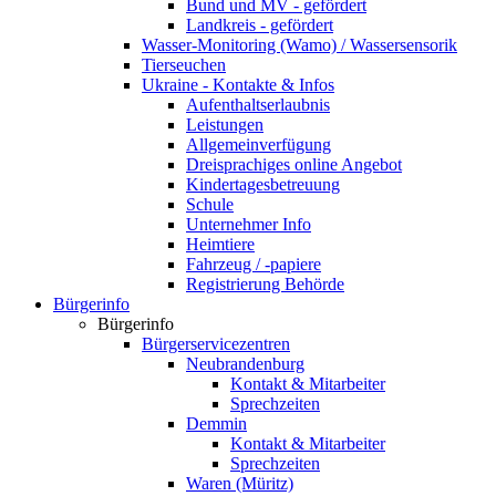
Bund und MV - gefördert
Landkreis - gefördert
Wasser-Monitoring (Wamo) / Wassersensorik
Tierseuchen
Ukraine - Kontakte & Infos
Aufenthaltserlaubnis
Leistungen
Allgemeinverfügung
Dreisprachiges online Angebot
Kindertagesbetreuung
Schule
Unternehmer Info
Heimtiere
Fahrzeug / -papiere
Registrierung Behörde
Bürgerinfo
Bürgerinfo
Bürgerservicezentren
Neubrandenburg
Kontakt & Mitarbeiter
Sprechzeiten
Demmin
Kontakt & Mitarbeiter
Sprechzeiten
Waren (Müritz)