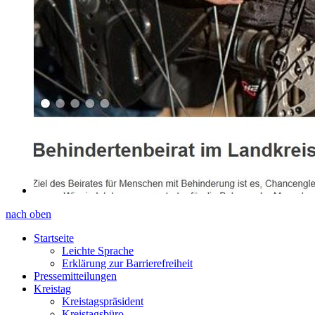
nach oben
Startseite
Leichte Sprache
Erklärung zur Barrierefreiheit
Pressemitteilungen
Kreistag
Kreistagspräsident
Kreistagsbüro