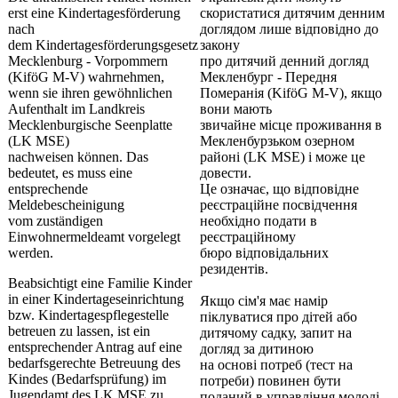
erst eine Kindertagesförderung
скористатися дитячим денним
nach
доглядом лише відповідно до
dem Kindertagesförderungsgesetz
закону
Mecklenburg - Vorpommern
про дитячий денний догляд
(KiföG M-V) wahrnehmen,
Мекленбург - Передня
wenn sie ihren gewöhnlichen
Померанія (KiföG M-V), якщо
Aufenthalt im Landkreis
вони мають
Mecklenburgische Seenplatte
звичайне місце проживання в
(LK MSE)
Мекленбурзьком озерном
nachweisen können. Das
районі (LK MSE) і може це
bedeutet, es muss eine
довести.
entsprechende
Це означає, що відповідне
Meldebescheinigung
реєстраційне посвідчення
vom zuständigen
необхідно подати в
Einwohnermeldeamt vorgelegt
реєстраційному
werden.
бюро відповідальних
резидентів.
Beabsichtigt eine Familie Kinder
in einer Kindertageseinrichtung
Якщо сім'я має намір
bzw. Kindertagespflegestelle
піклуватися про дітей або
betreuen zu lassen, ist ein
дитячому садку, запит на
entsprechender Antrag auf eine
догляд за дитиною
bedarfsgerechte Betreuung des
на основі потреб (тест на
Kindes (Bedarfsprüfung) im
потреби) повинен бути
Jugendamt des LK MSE zu
поданий в управління молоді