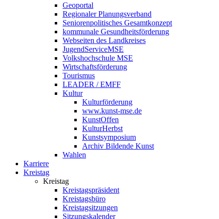
Geoportal
Regionaler Planungsverband
Seniorenpolitisches Gesamtkonzept
kommunale Gesundheitsförderung
Webseiten des Landkreises
JugendServiceMSE
Volkshochschule MSE
Wirtschaftsförderung
Tourismus
LEADER / EMFF
Kultur
Kulturförderung
www.kunst-mse.de
KunstOffen
KulturHerbst
Kunstsymposium
Archiv Bildende Kunst
Wahlen
Karriere
Kreistag
Kreistag
Kreistagspräsident
Kreistagsbüro
Kreistagsitzungen
Sitzungskalender