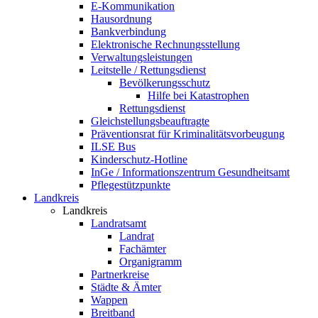
E-Kommunikation
Hausordnung
Bankverbindung
Elektronische Rechnungsstellung
Verwaltungsleistungen
Leitstelle / Rettungsdienst
Bevölkerungsschutz
Hilfe bei Katastrophen
Rettungsdienst
Gleichstellungsbeauftragte
Präventionsrat für Kriminalitätsvorbeugung
ILSE Bus
Kinderschutz-Hotline
InGe / Informationszentrum Gesundheitsamt
Pflegestützpunkte
Landkreis
Landkreis
Landratsamt
Landrat
Fachämter
Organigramm
Partnerkreise
Städte & Ämter
Wappen
Breitband