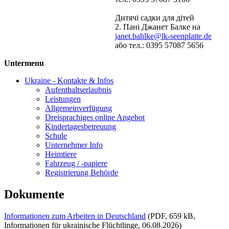
Дитячі садки для дітей
2. Пані Джанет Балке на
janet.bahlke@lk-seenplatte.de
або тел.: 0395 57087 5656
Untermenu
Ukraine - Kontakte & Infos
Aufenthaltserlaubnis
Leistungen
Allgemeinverfügung
Dreisprachiges online Angebot
Kindertagesbetreuung
Schule
Unternehmer Info
Heimtiere
Fahrzeug / -papiere
Registrierung Behörde
Dokumente
Informationen zum Arbeiten in Deutschland
(PDF, 659 kB,
Informationen für ukrainische Flüchtlinge, 06.08.2026)