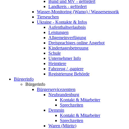
Bund und MV - gefördert
Landkreis - gefördert
Wasser-Monitoring (Wamo) / Wassersensorik
Tierseuchen
Ukraine - Kontakte & Infos
Aufenthaltserlaubnis
Leistungen
Allgemeinverfügung
Dreisprachiges online Angebot
Kindertagesbetreuung
Schule
Unternehmer Info
Heimtiere
Fahrzeug / -papiere
Registrierung Behörde
Bürgerinfo
Bürgerinfo
Bürgerservicezentren
Neubrandenburg
Kontakt & Mitarbeiter
Sprechzeiten
Demmin
Kontakt & Mitarbeiter
Sprechzeiten
Waren (Müritz)