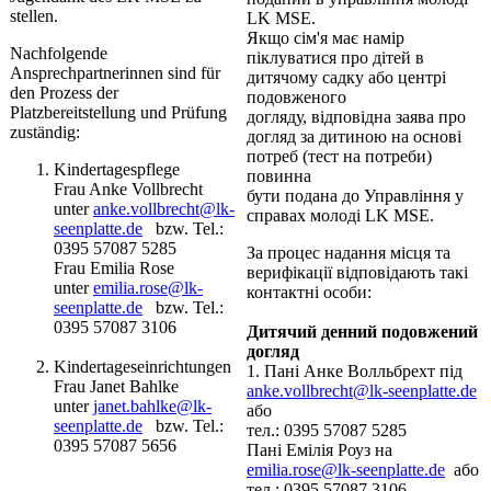
stellen.
LK MSE.
Якщо сім'я має намір
Nachfolgende
піклуватися про дітей в
Ansprechpartnerinnen sind für
дитячому садку або центрі
den Prozess der
подовженого
Platzbereitstellung und Prüfung
догляду, відповідна заява про
zuständig:
догляд за дитиною на основі
потреб (тест на потреби)
Kindertagespflege
повинна
Frau Anke Vollbrecht
бути подана до Управління у
unter
anke.vollbrecht@lk-
справах молоді LK MSE.
seenplatte.de
bzw. Tel.:
0395 57087 5285
За процес надання місця та
Frau Emilia Rose
верифікації відповідають такі
unter
emilia.rose@lk-
контактні особи:
seenplatte.de
bzw. Tel.:
0395 57087 3106
Дитячий денний подовжений
догляд
Kindertageseinrichtungen
1. Пані Анке Волльбрехт під
Frau Janet Bahlke
anke.vollbrecht@lk-seenplatte.de
unter
janet.bahlke@lk-
або
seenplatte.de
bzw. Tel.:
тел.: 0395 57087 5285
0395 57087 5656
Пані Емілія Роуз на
emilia.rose@lk-seenplatte.de
або
тел.: 0395 57087 3106