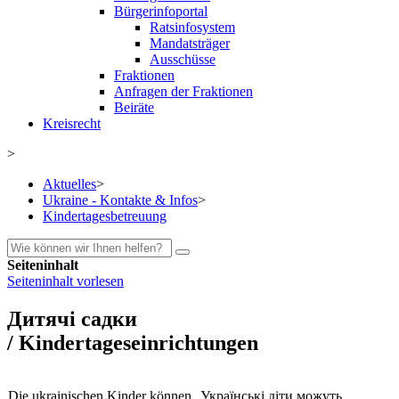
Bürgerinfoportal
Ratsinfosystem
Mandatsträger
Ausschüsse
Fraktionen
Anfragen der Fraktionen
Beiräte
Kreisrecht
>
Aktuelles
>
Ukraine - Kontakte & Infos
>
Kindertagesbetreuung
Seiteninhalt
Seiteninhalt vorlesen
Дитячі садки
/ Kindertageseinrichtungen
Die ukrainischen Kinder können
Українські діти можуть