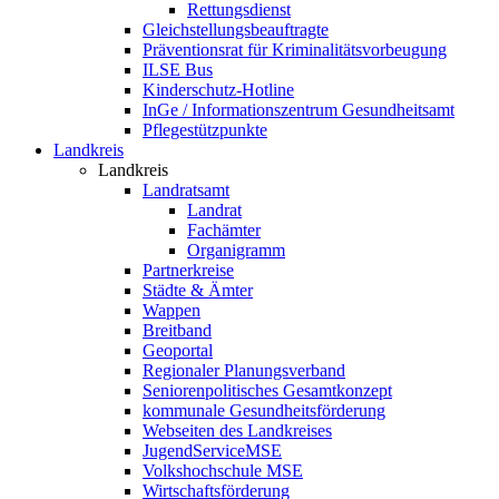
Rettungsdienst
Gleichstellungsbeauftragte
Präventionsrat für Kriminalitätsvorbeugung
ILSE Bus
Kinderschutz-Hotline
InGe / Informationszentrum Gesundheitsamt
Pflegestützpunkte
Landkreis
Landkreis
Landratsamt
Landrat
Fachämter
Organigramm
Partnerkreise
Städte & Ämter
Wappen
Breitband
Geoportal
Regionaler Planungsverband
Seniorenpolitisches Gesamtkonzept
kommunale Gesundheitsförderung
Webseiten des Landkreises
JugendServiceMSE
Volkshochschule MSE
Wirtschaftsförderung