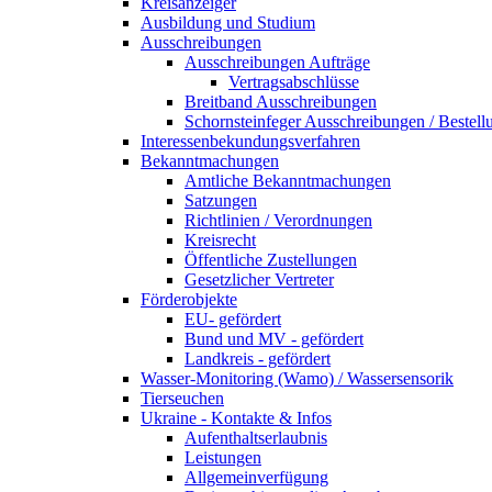
Kreisanzeiger
Ausbildung und Studium
Ausschreibungen
Ausschreibungen Aufträge
Vertragsabschlüsse
Breitband Ausschreibungen
Schornsteinfeger Ausschreibungen / Bestell
Interessenbekundungsverfahren
Bekanntmachungen
Amtliche Bekanntmachungen
Satzungen
Richtlinien / Verordnungen
Kreisrecht
Öffentliche Zustellungen
Gesetzlicher Vertreter
Förderobjekte
EU- gefördert
Bund und MV - gefördert
Landkreis - gefördert
Wasser-Monitoring (Wamo) / Wassersensorik
Tierseuchen
Ukraine - Kontakte & Infos
Aufenthaltserlaubnis
Leistungen
Allgemeinverfügung