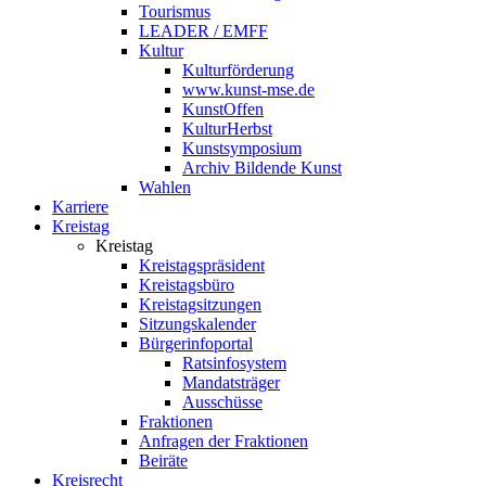
Tourismus
LEADER / EMFF
Kultur
Kulturförderung
www.kunst-mse.de
KunstOffen
KulturHerbst
Kunstsymposium
Archiv Bildende Kunst
Wahlen
Karriere
Kreistag
Kreistag
Kreistagspräsident
Kreistagsbüro
Kreistagsitzungen
Sitzungskalender
Bürgerinfoportal
Ratsinfosystem
Mandatsträger
Ausschüsse
Fraktionen
Anfragen der Fraktionen
Beiräte
Kreisrecht